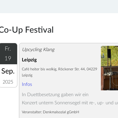
Co-Up Festival
Fr.
Upcycling Klang
19
Leipzig
Café heiter bis wolkig, Röckener Str. 44, 04229
Sep.
Leipzig
2025
Infos
In Duettbesetzung gaben wir ein
Konzert unterm Sonnensegel mit re-, up- und 
Veranstalter: Denkmalsozial gGmbH