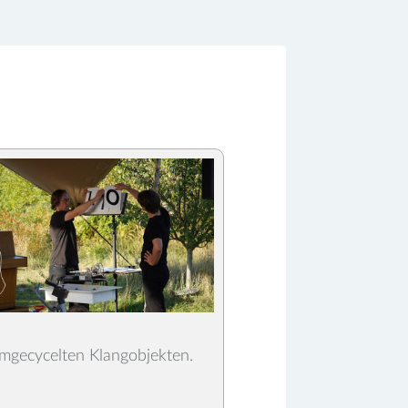
umgecycelten Klangobjekten.