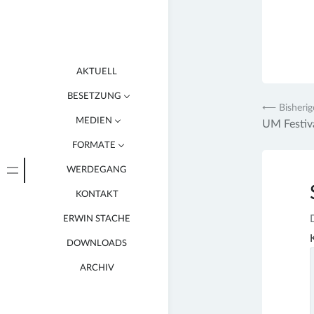
AKTUELL
BESETZUNG
Beitr
⟵ Bisherig
MEDIEN
BENJAMIN STACHE
UM Festiv
FORMATE
CONSTANTIN SUPPEE
VIDEOS
WERDEGANG
FERDINAND STÖREL
KONZERTE
FOTOS
KONTAKT
RAHMENPROGRAMME
MARIE NANDICO
ERWIN STACHE
SPEZIELLE AKTIONEN
FELIX KLINGNER
DOWNLOADS
GASTAUFTRITTE
ARCHIV
ZUM MITMACHEN
FILME / MUSIKVIDEOS